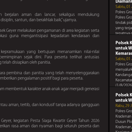
Pesan Te
Anda
Diaman
Polres Gr
Sabtu, 01
Waspadai 
Polres Gr
an berjalan aman dan lancar, sekaligus mendukung
antisipa
Polres Gr
iplin, santun, dan berakhlak baik,” ujarnya.
anda, dan
tindak pi
Pesan 
tetangga 
yang terj
lsek Geyer melakukan pengamanan di area kegiatan serta
Polres Gr
tepatnya 
 lokasi guna mengantisipasi kepadatan kendaraan dan
Periksa s
Kabupat
pengatur
Polsek 
untuk W
Pesan Te
 kepramukaan yang bertujuan menanamkan nilai-nilai
Kemara
pemimpinan sejak dini. Para peserta terlihat antusias
Polres Gr
Sabtu, 01
telah disiapkan oleh panitia.
Gunakan 
Polres Gr
Pesan 
Anda
menyalurk
Polres Gr
ara pembina dan panitia yang telah menyelenggarakan
Kandanga
Lakukan pe
berikan pengalaman positif bagi para peserta.
Kecamata
berkala u
(1/8/2026)
kebakara
alam membentuk karakter anak-anak agar menjadi generasi
bentuk k
Pesan Te
Polsek 
Polres Gr
untuk W
Periksa s
antau aman, tertib, dan kondusif tanpa adanya gangguan
Rabu, 29 
pengatur
Polres Gr
Kradenan 
eyer, kegiatan Pesta Siaga Kwartir Geyer Tahun 2026
Dusun Plo
erikan rasa aman dan nyaman bagi seluruh peserta dan
Kradenan,