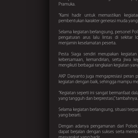
Pramuka.
“Kami hadir untuk memastikan kegiat
pembentukan karakter generasi muda yang dis
Selama kegiatan berlangsung, personel Po
pengaturan arus lalu lintas di sekitar
menjamin keselamatan peserta.
Pesta Siaga sendiri merupakan kegiatan
kebersamaan, kemandirian, serta jiwa ke
mengikuti berbagai rangkaian kegiatan yang 
AKP Daryanto juga mengapresiasi peran p
kegiatan dengan baik, sehingga mampu mem
“Kegiatan seperti ini sangat bermanfaat d
yang tangguh dan berprestasi,” tambahnya.
Selama kegiatan berlangsung, situasi terp
yang berarti.
Dengan adanya pengamanan dari Polsek G
dapat berjalan dengan sukses serta memb
masyarakat yang hadir.