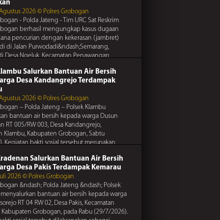
rtib Lalulintas
kan
obogan 7/20/2016
 Agustus 2026 © Polres Grobogan
pencurian di perumahan, lakukan tindakan
obogan - Polda Jateng - Tim URC Sat Reskrim
si dengan memasang sistem pengaman di rumah
obogan berhasil mengungkap kasus dugaan
 titipkan keamanan rumah anda kepada
dana pencurian dengan kekerasan (jambret)
Kamtibmas
terdekat saat anda meninggalkan rumah
adi di Jalan Purwodadi&ndash;Semarang,
obogan 7/20/2016
di Desa Ngeluk, Kecamatan Penawangan,
elalu tabung gas, terutama pada selang katup dan
en
... Selengkapnya
nya untuk mencegah kebakaran
Klambu Salurkan Bantuan Air Bersih
arga Desa Kandangrejo Terdampak
rtib Lalulintas
u
obogan 7/20/2016
 Agustus 2026 © Polres Grobogan
Kunci Pengaman Ganda Demi Keamanan Motor
obogan – Polda Jateng – Polsek Klambu
Kamtibmas
an bantuan air bersih kepada warga Dusun
obogan 7/20/2016
n RT 005/RW 003, Desa Kandangrejo,
meliharaan instalasi listrik rumah anda secara
n Klambu, Kabupaten Grobogan, Sabtu
ntuk mencegah korsleting yang dapat memicu
. Kegiatan bakti sosial tersebut merupakan
n
epedulian
... Selengkapnya
rtib Lalulintas
Kradenan Salurkan Bantuan Air Bersih
obogan 7/20/2016
arga Desa Pakis Terdampak Kemarau
elalu tabung gas, terutama pada selang katup dan
Juli 2026 © Polres Grobogan
nya untuk mencegah kebakaran
obogan &ndash; Polda Jateng &ndash; Polsek
menyalurkan bantuan air bersih kepada warga
sorejo RT 04 RW 02, Desa Pakis, Kecamatan
 Kabupaten Grobogan, pada Rabu (29/7/2026).