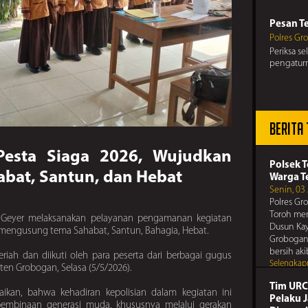
merugika
Pesan Te
Polres Gr
Periksa s
Pesan 
pengatur
Polres Gr
Jaga sema
perkelahi
Pesan Te
Berita
Polres Gr
Jauhilah 
Pesan 
Pesta Siaga 2026, Wujudkan
merugika
Polsek 
Polres Gr
bat, Santun, dan Hebat
Warga T
Waspadai 
Senin, 03
antisipa
Polres Gr
anda, dan
Pesan Te
Toroh men
tetangga 
k Geyer melaksanakan pelayanan pengamanan kegiatan
Dusun Kay
Polres Gr
g mengusung tema Sahabat, Santun, Bahagia, Hebat.
Grobogan,
Jaga sema
bersih ak
perkelahi
iah dan diikuti oleh para peserta dari berbagai gugus
Selengkap
en Grobogan, Selasa (5/5/2026).
Pesan 
Polres Gr
Tim URC
kan, bahwa kehadiran kepolisian dalam kegiatan ini
Pelaku 
Gunakan 
embinaan generasi muda, khususnya melalui gerakan