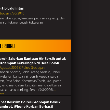
n
rtib Lalulintas
obogan 7/20/2016
elalu tabung gas, terutama pada selang katup dan
Kamtibmas
nya untuk mencegah kebakaran
obogan 7/20/2016
ngat persaudaraan, hindari friksi dan
an demi terciptanya kedamaian
rtib Lalulintas
 Terbaru
obogan 7/20/2016
miras dan narkoba, karena dampaknya sangat
Kamtibmas
n
Toroh Salurkan Bantuan Air Bersih untuk
obogan 7/20/2016
erdampak Kekeringan di Desa Boloh
pencurian di perumahan, lakukan tindakan
 Agustus 2026 © Polres Grobogan
si dengan memasang sistem pengaman di rumah
obogan &ndash; Polda Jateng &ndash; Polsek
 titipkan keamanan rumah anda kepada
rtib Lalulintas
yalurkan bantuan air bersih kepada warga
terdekat saat anda meninggalkan rumah
en, Desa Boloh, Kecamatan Toroh, Kabupaten
obogan 7/20/2016
 yang mengalami kesulitan mendapatkan air
ngat persaudaraan, hindari friksi dan
ibat kemarau panjang, Senin (3/8/2026).
...
an demi terciptanya kedamaian
nya
Kamtibmas
obogan 7/20/2016
 Sat Reskrim Polres Grobogan Bekuk
Jambret, iPhone Korban Berhasil
Kunci Pengaman Ganda Demi Keamanan Motor