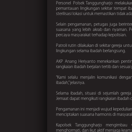
Personel Polsek Tanggungharjo melakukan
pemantauan lingkungan sekitar tempat ib
sterilisasi lokasi untuk memastikan tidak
Selain pengamanan, petugas juga berinte
suasana yang lebih akrab dan nyaman. 
percaya masyarakat terhadap kepolisian.
Patroli rutin dilakukan di sekitar gereja 
lingkungan selama ibadah berlangsung.
AKP Anang Heriyanto menekankan penting
rangkaian ibadah berjalan tertib dan sesua
“Kami selalu menjalin komunikasi denga
ibadah,” jelasnya.
Selama ibadah, situasi di sejumlah gere
Jemaat dapat mengikuti rangkaian ibadah
Pengamanan ini menjadi wujud kepedulian
menciptakan suasana harmonis di masyarak
Kapolsek Tanggungharjo mengimbau w
menghormati, dan ikut aktif menjaga keam