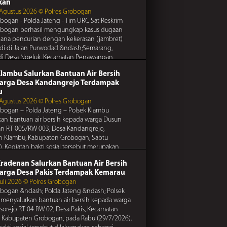
 titipkan keamanan rumah anda kepada
kan
rtib Lalulintas
terdekat saat anda meninggalkan rumah
 Agustus 2026 © Polres Grobogan
obogan 7/20/2016
obogan - Polda Jateng - Tim URC Sat Reskrim
ngat persaudaraan, hindari friksi dan
obogan berhasil mengungkap kasus dugaan
an demi terciptanya kedamaian
dana pencurian dengan kekerasan (jambret)
adi di Jalan Purwodadi&ndash;Semarang,
Kamtibmas
di Desa Ngeluk, Kecamatan Penawangan,
obogan 7/20/2016
en
... Selengkapnya
Kunci Pengaman Ganda Demi Keamanan Motor
Klambu Salurkan Bantuan Air Bersih
rtib Lalulintas
arga Desa Kandangrejo Terdampak
obogan 7/20/2016
u
pencurian di perumahan, lakukan tindakan
 Agustus 2026 © Polres Grobogan
si dengan memasang sistem pengaman di rumah
obogan – Polda Jateng – Polsek Klambu
 titipkan keamanan rumah anda kepada
an bantuan air bersih kepada warga Dusun
Kamtibmas
terdekat saat anda meninggalkan rumah
n RT 005/RW 003, Desa Kandangrejo,
obogan 7/20/2016
n Klambu, Kabupaten Grobogan, Sabtu
elalu tabung gas, terutama pada selang katup dan
. Kegiatan bakti sosial tersebut merupakan
nya untuk mencegah kebakaran
epedulian
... Selengkapnya
Kradenan Salurkan Bantuan Air Bersih
rtib Lalulintas
arga Desa Pakis Terdampak Kemarau
obogan 7/20/2016
Juli 2026 © Polres Grobogan
Kunci Pengaman Ganda Demi Keamanan Motor
obogan &ndash; Polda Jateng &ndash; Polsek
menyalurkan bantuan air bersih kepada warga
sorejo RT 04 RW 02, Desa Pakis, Kecamatan
 Kabupaten Grobogan, pada Rabu (29/7/2026).