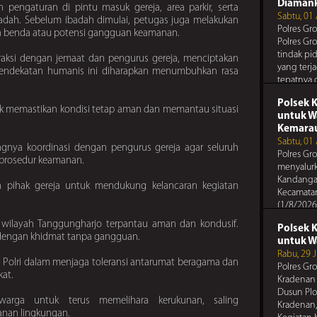
anda, dan
Diaman
 pengaturan di pintu masuk gereja, area parkir, serta
Pesan Te
tetangga 
Sabtu, 01
adah. Sebelum ibadah dimulai, petugas juga melakukan
Polres Gr
Polres Gr
 ada benda atau potensi gangguan keamanan.
Jaga sema
Polres Gr
perkelahi
tindak pi
raksi dengan jemaat dan pengurus gereja, menciptakan
yang terj
Pendekatan humanis ini diharapkan menumbuhkan rasa
Pesan 
tepatnya 
Polres Gr
Kabupat
Gunakan 
Polsek 
untuk memastikan kondisi tetap aman dan memantau situasi
Pesan Te
Anda
untuk W
Polres Gr
Kemara
Waspadai 
Sabtu, 01
nya koordinasi dengan pengurus gereja agar seluruh
antisipa
Polres Gr
i prosedur keamanan.
anda, dan
menyalurk
Pesan 
tetangga 
Kandanga
Polres Gr
n pihak gereja untuk mendukung kelancaran kegiatan
Kecamata
Periksa s
(1/8/2026)
pengatur
bentuk k
ja wilayah Tanggungharjo terpantau aman dan kondusif.
Polsek 
Pesan Te
 dengan khidmat tanpa gangguan.
untuk W
Polres Gr
Rabu, 29 
 Polri dalam menjaga toleransi antarumat beragama dan
Gunakan 
Polres Gr
Anda
at.
Kradenan 
Dusun Plo
arga untuk terus memelihara kerukunan, saling
Kradenan,
anan lingkungan.