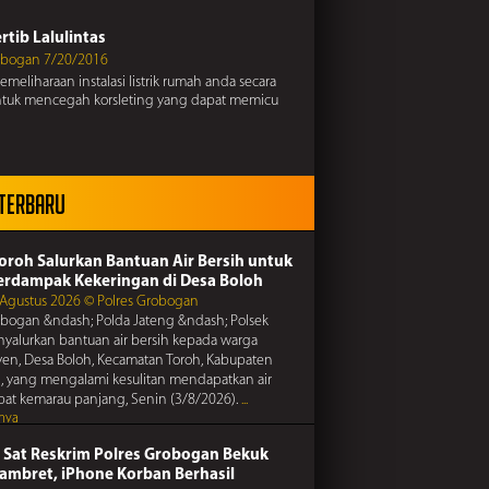
elalu tabung gas, terutama pada selang katup dan
nya untuk mencegah kebakaran
rtib Lalulintas
obogan 7/20/2016
meliharaan instalasi listrik rumah anda secara
ntuk mencegah korsleting yang dapat memicu
Kamtibmas
n
obogan 7/20/2016
miras dan narkoba, karena dampaknya sangat
n
 Terbaru
rtib Lalulintas
obogan 7/20/2016
elalu tabung gas, terutama pada selang katup dan
Kamtibmas
Toroh Salurkan Bantuan Air Bersih untuk
nya untuk mencegah kebakaran
erdampak Kekeringan di Desa Boloh
obogan 7/20/2016
 Agustus 2026 © Polres Grobogan
ngat persaudaraan, hindari friksi dan
obogan &ndash; Polda Jateng &ndash; Polsek
an demi terciptanya kedamaian
yalurkan bantuan air bersih kepada warga
rtib Lalulintas
en, Desa Boloh, Kecamatan Toroh, Kabupaten
 yang mengalami kesulitan mendapatkan air
obogan 7/20/2016
ibat kemarau panjang, Senin (3/8/2026).
...
miras dan narkoba, karena dampaknya sangat
Kamtibmas
nya
n
obogan 7/20/2016
 Sat Reskrim Polres Grobogan Bekuk
pencurian di perumahan, lakukan tindakan
si dengan memasang sistem pengaman di rumah
Jambret, iPhone Korban Berhasil