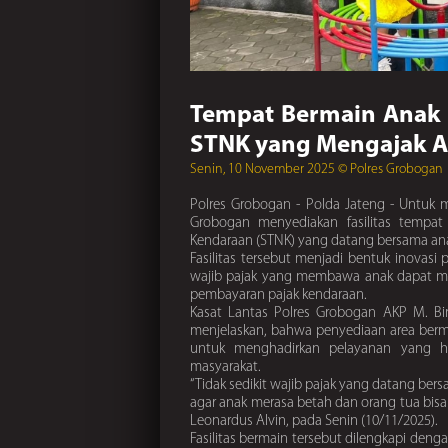
Tempat Bermain Anak Ja
STNK yang Mengajak 
Senin, 10 November 2025 © Polres Grobogan
Polres Grobogan - Polda Jateng - Untuk 
Grobogan menyediakan fasilitas tempa
Kendaraan (STNK) yang datang bersama an
Fasilitas tersebut menjadi bentuk inovasi
wajib pajak yang membawa anak dapat m
pembayaran pajak kendaraan.
Kasat Lantas Polres Grobogan AKP M. Bi
menjelaskan, bahwa penyediaan area berm
untuk menghadirkan pelayanan yang hu
masyarakat.
“Tidak sedikit wajib pajak yang datang ber
agar anak merasa betah dan orang tua bisa 
Leonardus Alvin, pada Senin (10/11/2025).
Fasilitas bermain tersebut dilengkapi deng