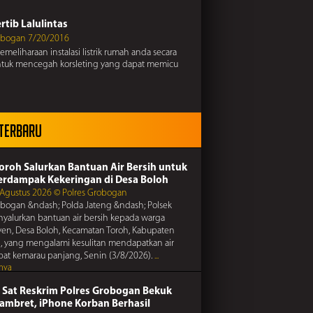
elalu tabung gas, terutama pada selang katup dan
nya untuk mencegah kebakaran
rtib Lalulintas
obogan 7/20/2016
meliharaan instalasi listrik rumah anda secara
ntuk mencegah korsleting yang dapat memicu
Kamtibmas
n
obogan 7/20/2016
miras dan narkoba, karena dampaknya sangat
n
 Terbaru
rtib Lalulintas
obogan 7/20/2016
elalu tabung gas, terutama pada selang katup dan
Kamtibmas
Toroh Salurkan Bantuan Air Bersih untuk
nya untuk mencegah kebakaran
erdampak Kekeringan di Desa Boloh
obogan 7/20/2016
 Agustus 2026 © Polres Grobogan
ngat persaudaraan, hindari friksi dan
obogan &ndash; Polda Jateng &ndash; Polsek
an demi terciptanya kedamaian
yalurkan bantuan air bersih kepada warga
rtib Lalulintas
en, Desa Boloh, Kecamatan Toroh, Kabupaten
 yang mengalami kesulitan mendapatkan air
obogan 7/20/2016
ibat kemarau panjang, Senin (3/8/2026).
...
miras dan narkoba, karena dampaknya sangat
Kamtibmas
nya
n
obogan 7/20/2016
 Sat Reskrim Polres Grobogan Bekuk
pencurian di perumahan, lakukan tindakan
si dengan memasang sistem pengaman di rumah
Jambret, iPhone Korban Berhasil