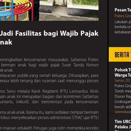
Periksa s
pengatur
Pesan Te
Polres Gr
Lakukan pe
berkala u
Pesan 
kebakara
di Fasilitas bagi Wajib Pajak
Polres Gr
Anak
Jauhilah 
merugika
Berita
Pesan Te
meningkatkan kenyamanan masyarakat, Satlantas Polres
Polres Gr
t bermain anak bagi wajib pajak Surat Tanda Nomor
Periksa s
Pesan 
Polsek 
ak-anak.
pengatur
Warga T
 pelayanan publik yang ramah keluarga. Diharapkan, para
Polres Gr
Senin, 03
erasa lebih tenang dan nyaman saat menunggu proses
Jaga sema
Polres Gr
perkelahi
Toroh men
mo Seno melalui Kanit Regident IPTU Leonardus Alvin
Pesan Te
Dusun Kay
ain anak ini merupakan bagian dari komitmen Satlantas
Grobogan,
Polres Gr
manis, inklusif, dan berorientasi pada kenyamanan
bersih ak
Jauhilah 
Pesan 
Selengkap
sama anak-anak. Karena itu, kami sediakan tempat bermain
merugika
Polres Gr
fokus menyelesaikan proses administrasi STNK,” ujar IPTU
Tim URC
Waspadai 
antisipa
Pelaku 
an mainan edukatif. Petugas juga rutin memeriksa kondisi