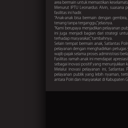
area bermain untuk memastikan keselamat
Menurut IPTU Leonardus Alvin, suasana p
fasilitas ini hadir.
“Anak-anak bisa bermain dengan gembira
tenang tanpa terganggu,” jelasnya.
“Kami berupaya menjadikan pelayanan publi
ini juga menjadi bagian dari strategi unt
terhadap masyarakat,” tambahnya.
Selain tempat bermain anak, Satlantas Pol
pelayanan dengan menghadirkan petugas y
wajib pajak selama proses administrasi ber
Fasilitas ramah anak ini mendapat apresias
sebagai inovasi positif yang menunjukkan k
Melalui inovasi pelayanan ini, Satlanta
pelayanan publik yang lebih nyaman, ter
antara Polri dan masyarakat di Kabupaten 