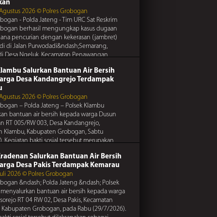
 titipkan keamanan rumah anda kepada
kan
rtib Lalulintas
terdekat saat anda meninggalkan rumah
 Agustus 2026 © Polres Grobogan
obogan 7/20/2016
obogan - Polda Jateng - Tim URC Sat Reskrim
ngat persaudaraan, hindari friksi dan
obogan berhasil mengungkap kasus dugaan
an demi terciptanya kedamaian
dana pencurian dengan kekerasan (jambret)
adi di Jalan Purwodadi&ndash;Semarang,
Kamtibmas
di Desa Ngeluk, Kecamatan Penawangan,
obogan 7/20/2016
en
... Selengkapnya
Kunci Pengaman Ganda Demi Keamanan Motor
Klambu Salurkan Bantuan Air Bersih
rtib Lalulintas
arga Desa Kandangrejo Terdampak
obogan 7/20/2016
u
pencurian di perumahan, lakukan tindakan
 Agustus 2026 © Polres Grobogan
si dengan memasang sistem pengaman di rumah
obogan – Polda Jateng – Polsek Klambu
 titipkan keamanan rumah anda kepada
an bantuan air bersih kepada warga Dusun
Kamtibmas
terdekat saat anda meninggalkan rumah
n RT 005/RW 003, Desa Kandangrejo,
obogan 7/20/2016
n Klambu, Kabupaten Grobogan, Sabtu
elalu tabung gas, terutama pada selang katup dan
. Kegiatan bakti sosial tersebut merupakan
nya untuk mencegah kebakaran
epedulian
... Selengkapnya
Kradenan Salurkan Bantuan Air Bersih
rtib Lalulintas
arga Desa Pakis Terdampak Kemarau
obogan 7/20/2016
Juli 2026 © Polres Grobogan
Kunci Pengaman Ganda Demi Keamanan Motor
obogan &ndash; Polda Jateng &ndash; Polsek
menyalurkan bantuan air bersih kepada warga
sorejo RT 04 RW 02, Desa Pakis, Kecamatan
 Kabupaten Grobogan, pada Rabu (29/7/2026).