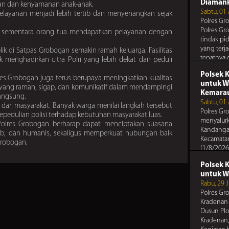
anda, dan
Diaman
an dan kenyamanan anak-anak.
Pesan Te
tetangga 
Sabtu, 01
elayanan menjadi lebih tertib dan menyenangkan sejak
Polres Gr
Polres Gr
Jaga sema
Polres Gr
, sementara orang tua mendapatkan pelayanan dengan
perkelahi
tindak pi
yang terj
k di Satpas Grobogan semakin ramah keluarga. Fasilitas
Pesan 
tepatnya 
uk menghadirkan citra Polri yang lebih dekat dan peduli
Polres Gr
Kabupat
Gunakan 
Polsek 
res Grobogan juga terus berupaya meningkatkan kualitas
Pesan Te
Anda
untuk W
ang ramah, sigap, dan komunikatif dalam mendampingi
Polres Gr
Kemara
langsung.
Waspadai 
Sabtu, 01
i dari masyarakat. Banyak warga menilai langkah tersebut
antisipa
Polres Gr
epedulian polisi terhadap kebutuhan masyarakat luas.
anda, dan
menyalurk
Pesan 
s Polres Grobogan berharap dapat menciptakan suasana
tetangga 
Kandanga
tib, dan humanis, sekaligus memperkuat hubungan baik
Polres Gr
Kecamata
Grobogan.
Periksa s
(1/8/2026)
pengatur
bentuk k
Polsek 
Pesan Te
untuk W
Polres Gr
Rabu, 29 
Gunakan 
Polres Gr
Anda
Kradenan 
Dusun Plo
Kradenan,